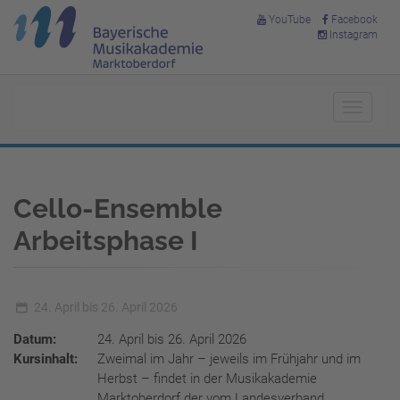
YouTube
Facebook
Instagram
Toggle
navigat
Cello-Ensemble
Arbeitsphase I
24. April bis 26. April 2026
Datum:
24. April bis 26. April 2026
Kursinhalt:
Zweimal im Jahr – jeweils im Frühjahr und im
Herbst – findet in der Musikakademie
Marktoberdorf der vom Landesverband