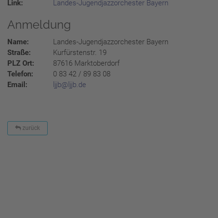
Link:
Landes-Jugendjazzorchester Bayern
Anmeldung
Name:
Landes-Jugendjazzorchester Bayern
Straße:
Kurfürstenstr. 19
PLZ Ort:
87616 Marktoberdorf
Telefon:
0 83 42 / 89 83 08
Email:
ljjb@ljjb.de
zurück