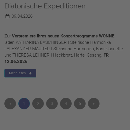
Diatonische Expeditionen
09.04.2026
Zur
Vorpremiere ihres neuen Konzertprogramms WONNE
laden KATHARINA BASCHINGER I Steirische Harmonika
- ALEXANDER MAURER I Steirische Harmonika, Bassklarinette
und THERESA LEHNER I Hackbrett, Harfe, Gesang.
FR
12.06.2026
Mehr lesen
«
1
2
3
4
5
»