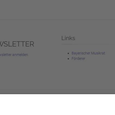
Links
WSLETTER
Bayerischer Musikrat
sletter anmelden
Förderer