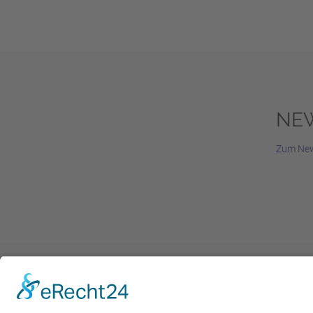
NE
Zum New