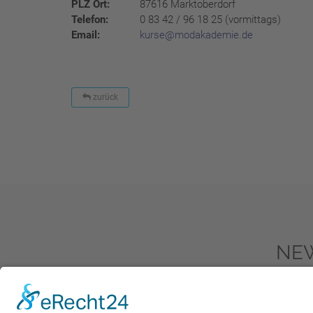
PLZ Ort:
87616 Marktoberdorf
Telefon:
0 83 42 / 96 18 25 (vormittags)
Email:
kurse@modakademie.de
zurück
NE
Zum New