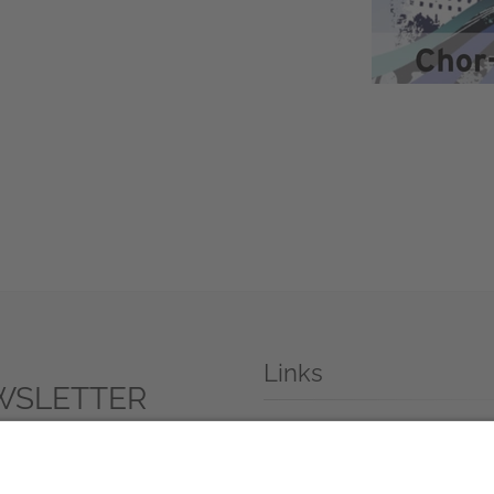
Links
WSLETTER
Bayerischer Musikrat
sletter anmelden
Förderer