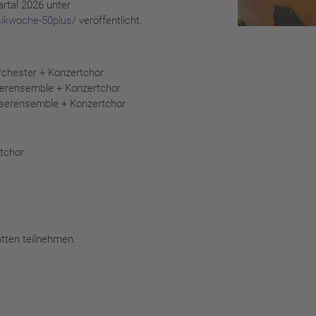
rtal 2026 unter
sikwoche-50plus/
veröffentlicht.
orchester + Konzertchor
äserensemble + Konzertchor
läserensemble + Konzertchor
rtchor
ätten teilnehmen.