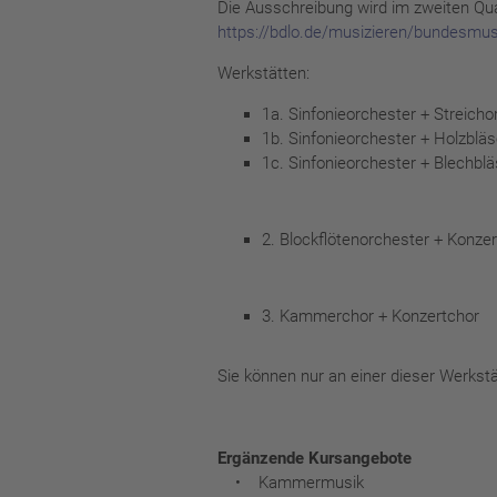
Die Ausschreibung wird im zweiten Qua
https://bdlo.de/musizieren/bundesmu
Werkstätten:
1a. Sinfonieorchester + Streich
1b. Sinfonieorchester + Holzbl
1c. Sinfonieorchester + Blechb
2. Blockflötenorchester + Konze
3. Kammerchor + Konzertchor
Sie können nur an einer dieser Werkst
Ergänzende Kursangebote
• Kammermusik