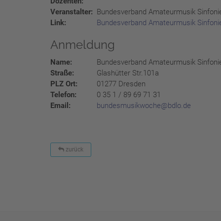
Dozenten:
Veranstalter:
Bundesverband Amateurmusik Sinfoni
Link:
Bundesverband Amateurmusik Sinfoni
Anmeldung
Name:
Bundesverband Amateurmusik Sinfoni
Straße:
Glashütter Str.101a
PLZ Ort:
01277 Dresden
Telefon:
0 35 1 / 89 69 71 31
Email:
bundesmusikwoche@bdlo.de
zurück