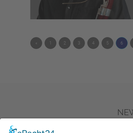
«
1
2
3
4
5
6
NE
Zum New