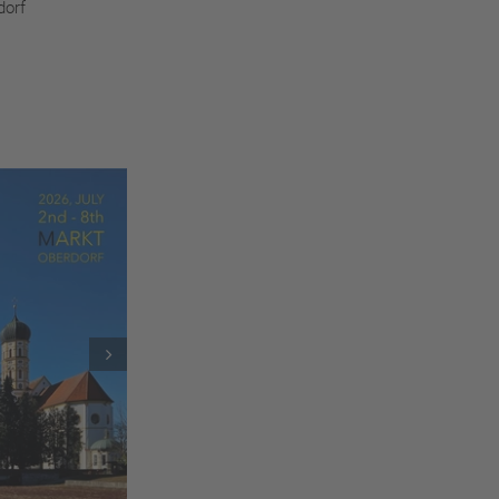
dorf
Next