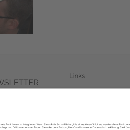
Links
WSLETTER
Bayerischer Musikrat
sletter anmelden
Förderer