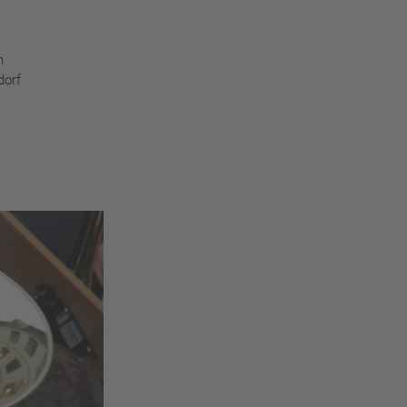
n
dorf