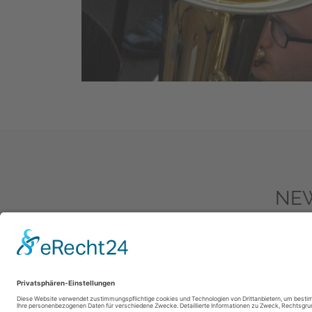
NE
Zum New