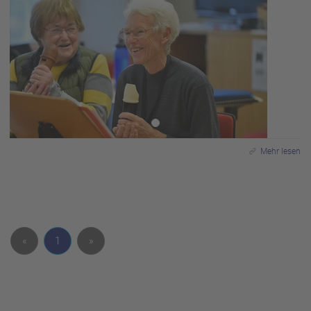
Mehr lesen
«
1
»