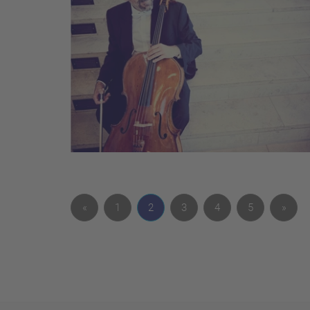
«
1
2
3
4
5
»